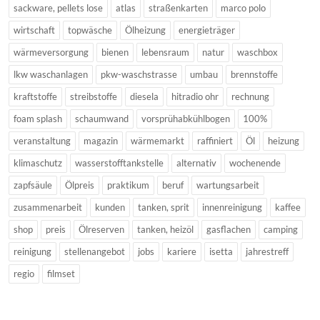
sackware, pellets lose
atlas
straßenkarten
marco polo
wirtschaft
topwäsche
Ölheizung
energieträger
wärmeversorgung
bienen
lebensraum
natur
waschbox
lkw waschanlagen
pkw-waschstrasse
umbau
brennstoffe
kraftstoffe
streibstoffe
diesela
hitradio ohr
rechnung
foam splash
schaumwand
vorsprühabkühlbogen
100%
veranstaltung
magazin
wärmemarkt
raffiniert
Öl
heizung
klimaschutz
wasserstofftankstelle
alternativ
wochenende
zapfsäule
Ölpreis
praktikum
beruf
wartungsarbeit
zusammenarbeit
kunden
tanken, sprit
innenreinigung
kaffee
shop
preis
Ölreserven
tanken, heizöl
gasflachen
camping
reinigung
stellenangebot
jobs
kariere
isetta
jahrestreff
regio
filmset