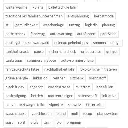
winterwärme
kulanz
ballettschule lahr
traditionelles familienunternehmen
entspannung
herbstmode
stil
gemütlichkeit
waschanlage
umzug
logistik
planung
herbstcheck
fahrzeug
auto wartung
autofahren
park&ride
ausflugstipps schwarzwald
ortenau geheimtipps
sommerausflüge
tankhof, snack
pause
sicherheitscheck
urlaubsreise
grillgut
tankstopp
sommerangebote
auto-sommerpflege
fahrzeugschutz hitze
nachhaltigkeit lahr
Ökologische initiativen
grüne energie
inklusion
rentner
sitzbank
brennstoff
black friday
angebot
waschstrasse
pv-strom
ladesäulen
besichtigung
betrieb
mattenreiniger
patenschaft
initiative
babynotarztwagen felix
vignette
schweiz
Österreich
waschstraße
geschlossen
pfand
müll
recup
pfandsystem
spirt
sprit
efuls
turm
bio
premium