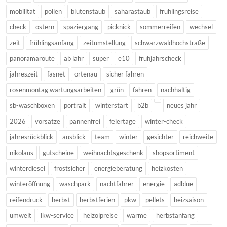
mobilität
pollen
blütenstaub
saharastaub
frühlingsreise
check
ostern
spaziergang
picknick
sommerreifen
wechsel
zeit
frühlingsanfang
zeitumstellung
schwarzwaldhochstraße
panoramaroute
ab lahr
super
e10
frühjahrscheck
jahreszeit
fasnet
ortenau
sicher fahren
rosenmontag wartungsarbeiten
grün
fahren
nachhaltig
sb-waschboxen
portrait
winterstart
b2b
neues jahr
2026
vorsätze
pannenfrei
feiertage
winter-check
jahresrückblick
ausblick
team
winter
gesichter
reichweite
nikolaus
gutscheine
weihnachtsgeschenk
shopsortiment
winterdiesel
frostsicher
energieberatung
heizkosten
winteröffnung
waschpark
nachtfahrer
energie
adblue
reifendruck
herbst
herbstferien
pkw
pellets
heizsaison
umwelt
lkw-service
heizölpreise
wärme
herbstanfang