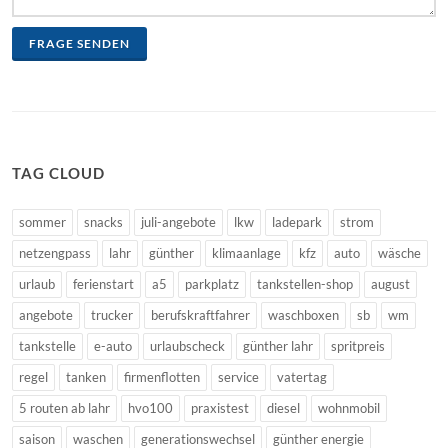
FRAGE SENDEN
TAG CLOUD
sommer
snacks
juli-angebote
lkw
ladepark
strom
netzengpass
lahr
günther
klimaanlage
kfz
auto
wäsche
urlaub
ferienstart
a5
parkplatz
tankstellen-shop
august
angebote
trucker
berufskraftfahrer
waschboxen
sb
wm
tankstelle
e-auto
urlaubscheck
günther lahr
spritpreis
regel
tanken
firmenflotten
service
vatertag
5 routen ab lahr
hvo100
praxistest
diesel
wohnmobil
saison
waschen
generationswechsel
günther energie