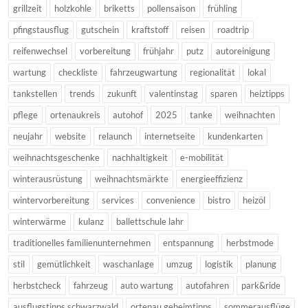
grillzeit
holzkohle
briketts
pollensaison
frühling
pfingstausflug
gutschein
kraftstoff
reisen
roadtrip
reifenwechsel
vorbereitung
frühjahr
putz
autoreinigung
wartung
checkliste
fahrzeugwartung
regionalität
lokal
tankstellen
trends
zukunft
valentinstag
sparen
heiztipps
pflege
ortenaukreis
autohof
2025
tanke
weihnachten
neujahr
website
relaunch
internetseite
kundenkarten
weihnachtsgeschenke
nachhaltigkeit
e-mobilität
winterausrüstung
weihnachtsmärkte
energieeffizienz
wintervorbereitung
services
convenience
bistro
heizöl
winterwärme
kulanz
ballettschule lahr
traditionelles familienunternehmen
entspannung
herbstmode
stil
gemütlichkeit
waschanlage
umzug
logistik
planung
herbstcheck
fahrzeug
auto wartung
autofahren
park&ride
ausflugstipps schwarzwald
ortenau geheimtipps
sommerausflüge