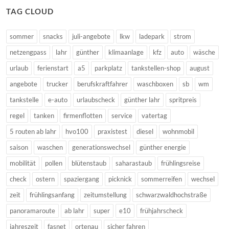
TAG CLOUD
sommer
snacks
juli-angebote
lkw
ladepark
strom
netzengpass
lahr
günther
klimaanlage
kfz
auto
wäsche
urlaub
ferienstart
a5
parkplatz
tankstellen-shop
august
angebote
trucker
berufskraftfahrer
waschboxen
sb
wm
tankstelle
e-auto
urlaubscheck
günther lahr
spritpreis
regel
tanken
firmenflotten
service
vatertag
5 routen ab lahr
hvo100
praxistest
diesel
wohnmobil
saison
waschen
generationswechsel
günther energie
mobilität
pollen
blütenstaub
saharastaub
frühlingsreise
check
ostern
spaziergang
picknick
sommerreifen
wechsel
zeit
frühlingsanfang
zeitumstellung
schwarzwaldhochstraße
panoramaroute
ab lahr
super
e10
frühjahrscheck
jahreszeit
fasnet
ortenau
sicher fahren