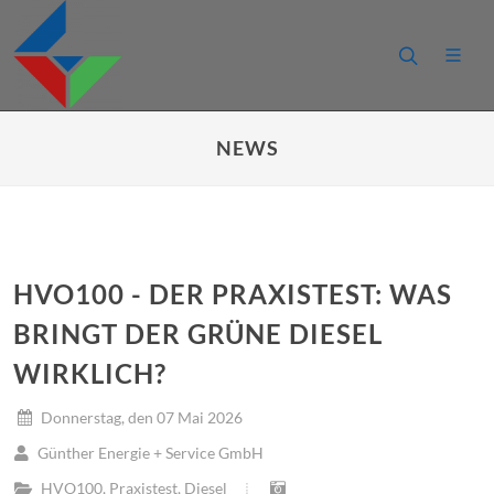
NEWS
HVO100 - DER PRAXISTEST: WAS
BRINGT DER GRÜNE DIESEL
WIRKLICH?
Donnerstag, den 07 Mai 2026
Günther Energie + Service GmbH
HVO100
,
Praxistest
,
Diesel