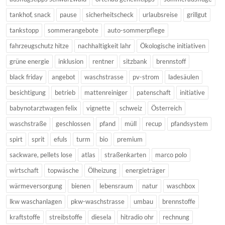
tankhof, snack
pause
sicherheitscheck
urlaubsreise
grillgut
tankstopp
sommerangebote
auto-sommerpflege
fahrzeugschutz hitze
nachhaltigkeit lahr
Ökologische initiativen
grüne energie
inklusion
rentner
sitzbank
brennstoff
black friday
angebot
waschstrasse
pv-strom
ladesäulen
besichtigung
betrieb
mattenreiniger
patenschaft
initiative
babynotarztwagen felix
vignette
schweiz
Österreich
waschstraße
geschlossen
pfand
müll
recup
pfandsystem
spirt
sprit
efuls
turm
bio
premium
sackware, pellets lose
atlas
straßenkarten
marco polo
wirtschaft
topwäsche
Ölheizung
energieträger
wärmeversorgung
bienen
lebensraum
natur
waschbox
lkw waschanlagen
pkw-waschstrasse
umbau
brennstoffe
kraftstoffe
streibstoffe
diesela
hitradio ohr
rechnung