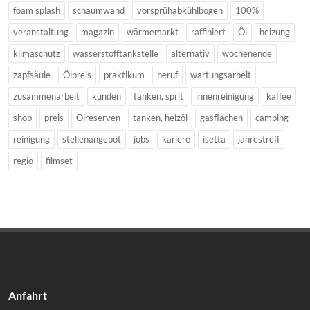
foam splash
schaumwand
vorsprühabkühlbogen
100%
veranstaltung
magazin
wärmemarkt
raffiniert
Öl
heizung
klimaschutz
wasserstofftankstelle
alternativ
wochenende
zapfsäule
Ölpreis
praktikum
beruf
wartungsarbeit
zusammenarbeit
kunden
tanken, sprit
innenreinigung
kaffee
shop
preis
Ölreserven
tanken, heizöl
gasflachen
camping
reinigung
stellenangebot
jobs
kariere
isetta
jahrestreff
regio
filmset
Anfahrt