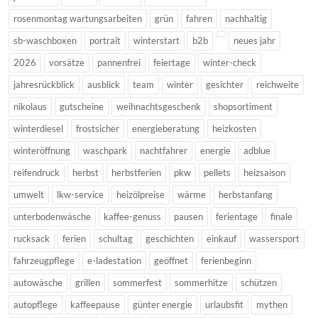
rosenmontag wartungsarbeiten
grün
fahren
nachhaltig
sb-waschboxen
portrait
winterstart
b2b
neues jahr
2026
vorsätze
pannenfrei
feiertage
winter-check
jahresrückblick
ausblick
team
winter
gesichter
reichweite
nikolaus
gutscheine
weihnachtsgeschenk
shopsortiment
winterdiesel
frostsicher
energieberatung
heizkosten
winteröffnung
waschpark
nachtfahrer
energie
adblue
reifendruck
herbst
herbstferien
pkw
pellets
heizsaison
umwelt
lkw-service
heizölpreise
wärme
herbstanfang
unterbodenwäsche
kaffee-genuss
pausen
ferientage
finale
rucksack
ferien
schultag
geschichten
einkauf
wassersport
fahrzeugpflege
e-ladestation
geöffnet
ferienbeginn
autowäsche
grillen
sommerfest
sommerhitze
schützen
autopflege
kaffeepause
günter energie
urlaubsfit
mythen